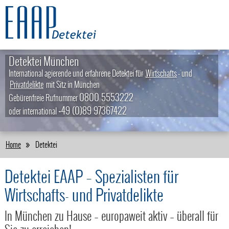
Detektei München
International agierende und erfahrene Detektei für
Wirtschafts
- und
Privatdelikte
mit Sitz in München
0800 5553222
Gebürenfreie Rufnummer
+49 (0)89 97367422
oder international
Home
Detektei
Detektei EAAP – Spezialisten für
Wirtschafts- und Privatdelikte
In München zu Hause – europaweit aktiv – überall für