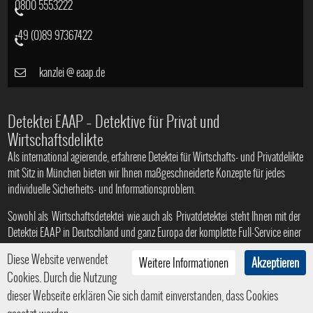
0800 5553222
+49 (0)89 97367422
kanzlei
@
eaap.de
Detektei EAAP – Detektive für Privat und
Wirtschaftsdelikte
Als international agierende, erfahrene Detektei für Wirtschafts- und Privatdelikte
mit Sitz in München bieten wir Ihnen maßgeschneiderte Konzepte für jedes
individuelle Sicherheits- und Informationsproblem.
Sowohl als
Wirtschaftsdetektei
wie auch als
Privatdetektei
steht Ihnen mit der
Detektei EAAP in Deutschland und ganz Europa der komplette Full-Service einer
Profi-Agentur zur Verfügung
Diese Website verwendet
Weitere Informationen
Akzeptieren
Cookies. Durch die Nutzung
dieser Webseite erklären Sie sich damit einverstanden, dass Cookies
© 2008 - 2026
Privat- und Wirtschaftsdetektei in München
|
HTML5
|
CSS3
| Ein Service der
Internetagentur