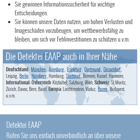
Sie gewinnen Informationssicherheit für wichtige
Entscheidungen.
Sie können unsere Daten nutzen, um hohen Verlusten und
Imageschäden vorzubeugen, um wettbewerbsfähig zu
bleiben, um sich vor Fehlinvestitionen zu schützen u.v.m.
Die Detektei EAAP auch in Ihrer Nähe
Deutschland:
München
,
Augsburg
,
Frankfurt
,
Dortmund
,
Düsseldorf
,
Leipzig,
Berlin
,
Nürnberg
, Hamburg,
Stuttgart
, Bremen, Kassel, Hannover,
International: Österreich:
Kitzbühel, Salzburg, Wien,
Schweiz:
St.Moritz,
Zürich, Davos, Bern, Basel,
Europa:
Liechtenstein, Vaduz,
Bozen
, Budapest,
u.v.m.
Detektei EAAP
Rufen Sie uns einfach unverbindlich an über unsere