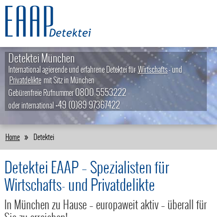
Detektei München
International agierende und erfahrene Detektei für
Wirtschafts
- und
Privatdelikte
mit Sitz in München
0800 5553222
Gebürenfreie Rufnummer
+49 (0)89 97367422
oder international
Home
Detektei
Detektei EAAP – Spezialisten für
Wirtschafts- und Privatdelikte
In München zu Hause – europaweit aktiv – überall für