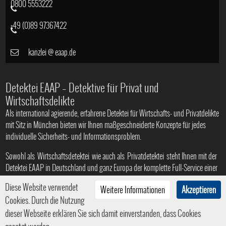
0800 5553222
+49 (0)89 97367422
kanzlei
@
eaap.de
Detektei EAAP – Detektive für Privat und
Wirtschaftsdelikte
Als international agierende, erfahrene Detektei für Wirtschafts- und Privatdelikte
mit Sitz in München bieten wir Ihnen maßgeschneiderte Konzepte für jedes
individuelle Sicherheits- und Informationsproblem.
Sowohl als
Wirtschaftsdetektei
wie auch als
Privatdetektei
steht Ihnen mit der
Detektei EAAP in Deutschland und ganz Europa der komplette Full-Service einer
Profi-Agentur zur Verfügung
Diese Website verwendet
Weitere Informationen
Akzeptieren
Cookies. Durch die Nutzung
dieser Webseite erklären Sie sich damit einverstanden, dass Cookies
© 2008 - 2026
Privat- und Wirtschaftsdetektei in München
|
HTML5
|
CSS3
| Ein Service der
Internetagentur