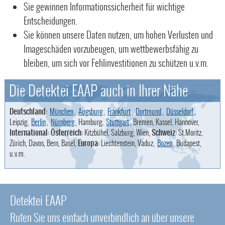
Sie gewinnen Informationssicherheit für wichtige
Entscheidungen.
Sie können unsere Daten nutzen, um hohen Verlusten und
Imageschäden vorzubeugen, um wettbewerbsfähig zu
bleiben, um sich vor Fehlinvestitionen zu schützen u.v.m.
Die Detektei EAAP auch in Ihrer Nähe
Deutschland:
München
,
Augsburg
,
Frankfurt
,
Dortmund
,
Düsseldorf
,
Leipzig,
Berlin
,
Nürnberg
, Hamburg,
Stuttgart
, Bremen, Kassel, Hannover,
International: Österreich:
Kitzbühel, Salzburg, Wien,
Schweiz:
St.Moritz,
Zürich, Davos, Bern, Basel,
Europa:
Liechtenstein, Vaduz,
Bozen
, Budapest,
u.v.m.
Detektei EAAP
Rufen Sie uns einfach unverbindlich an über unsere