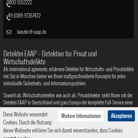
0800 5553222
+49 (0)89 97367422
kanzlei
@
eaap.de
Detektei EAAP – Detektive für Privat und
Wirtschaftsdelikte
Als international agierende, erfahrene Detektei für Wirtschafts- und Privatdelikte
mit Sitz in München bieten wir Ihnen maßgeschneiderte Konzepte für jedes
individuelle Sicherheits- und Informationsproblem.
Sowohl als
Wirtschaftsdetektei
wie auch als
Privatdetektei
steht Ihnen mit der
Detektei EAAP in Deutschland und ganz Europa der komplette Full-Service einer
Profi-Agentur zur Verfügung
Diese Website verwendet
Weitere Informationen
Akzeptieren
Cookies. Durch die Nutzung
dieser Webseite erklären Sie sich damit einverstanden, dass Cookies
© 2008 - 2026
Privat- und Wirtschaftsdetektei in München
|
HTML5
|
CSS3
| Ein Service der
Internetagentur