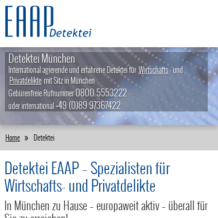
Detektei München
International agierende und erfahrene Detektei für
Wirtschafts
- und
Privatdelikte
mit Sitz in München
0800 5553222
Gebürenfreie Rufnummer
+49 (0)89 97367422
oder international
Home
Detektei
Detektei EAAP – Spezialisten für
Wirtschafts- und Privatdelikte
In München zu Hause – europaweit aktiv – überall für