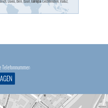
ürich, Davos, Bern, Basel,
Europa:
Liechtenstein, Vaduz,
eie Telefonnummer:
RAGEN