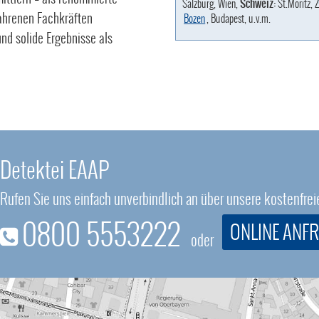
Salzburg, Wien,
Schweiz:
St.Moritz, Z
fahrenen Fachkräften
Bozen
, Budapest, u.v.m.
nd solide Ergebnisse als
Detektei EAAP
Rufen Sie uns einfach unverbindlich an über unsere kostenfr
0800 5553222
ONLINE ANF
oder