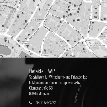
Detektei EAAP
Spezialisten für Wirtschafts- und Privatdelikte
In München zu Hause – europaweit aktiv
Clemensstraße 68
80796 München
0800 5553222