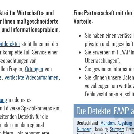
ktei für Wirtschafts- und
Eine Partnerschaft mit der
wir Ihnen maßgeschneiderte
Vorteile:
s- und Informationsproblem.
Sie haben einen verlässli
vatdetektei
steht Ihnen mit der
privaten und im geschäft
 komplette Full-Service einer
Sie erwerben mit EAAP I
eobachtungen von
Überraschungen“.
allen Fragen,
Ortungen
von
Sie gewinnen Information
z
,
verdeckte Videoaufnahmen
,
Sie können unsere Daten
vorzubeugen, um wettbew
Fehlinvestitionen zu schü
ung
modernstes,
und diverse Spezialkameras ein.
Die Detektei EAAP a
beitenden Detektiv für die
Deutschland:
München
,
Augsburg
oder ein überregional
Nürnberg
, Hamburg,
Stuttgart
, Brem
ittlern – als renommierte