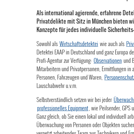
Als international agierende, erfahrene Dete
Privatdelikte mit Sitz in München bieten 
Konzepte für jedes individuelle Sicherheit
Sowohl als
Wirtschaftsdetektei
wie auch als
Pri
Detektei EAAP in Deutschland und ganz Europa der
Profi-Agentur zur Verfügung:
Observationen
und B
Mitarbeitern und Privatpersonen, Ermittlungen in 
Personen, Fahrzeugen und Waren,
Personenschut
Lauschabwehr u.v.m.
Selbstverständlich setzen wir bei jeder
Überwach
professionelles Equipment
, wie Peilsender, GPS 
Ganz gleich, ob Sie einen lokal und individuell ar
Überwachung von Personen oder Objekten suchen 
vernetzt arbeitendes Team aus Technikern und Erm