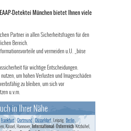
 EAAP-Detektei München bietet Ihnen viele
chen Partner in allen Sicherheitsfragen für den
lichen Bereich.
nformationsvorteile und vermeiden u.U. „böse
ssicherheit für wichtige Entscheidungen.
 nutzen, um hohen Verlusten und Imageschäden
erbsfähig zu bleiben, um sich vor
tzen u.v.m.
uch in Ihrer Nähe
,
Frankfurt
,
Dortmund
,
Düsseldorf
, Leipzig,
Berlin
,
en, Kassel, Hannover,
International: Österreich:
Kitzbühel,