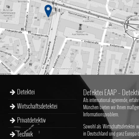
Detektei
Detektei EAAP – Detekti
Als international agierende, erfahr
Wirtschaftsdetektei
München bieten wir Ihnen maßgesc
Informationsproblem.
Privatdetektiv
Sowohl als
Wirtschaftsdetektei
wi
Technik
in Deutschland und ganz Europa de