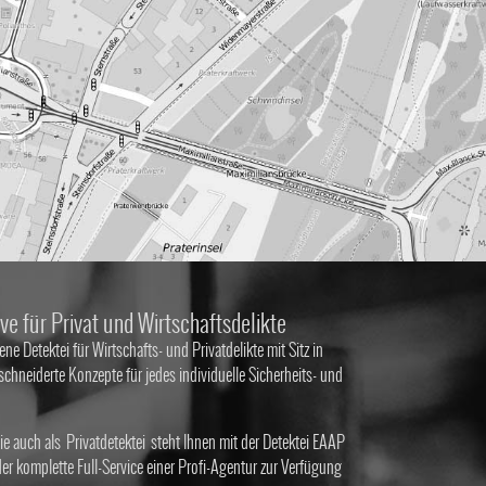
ve für Privat und Wirtschaftsdelikte
ene Detektei für Wirtschafts- und Privatdelikte mit Sitz in
hneiderte Konzepte für jedes individuelle Sicherheits- und
e auch als
Privatdetektei
steht Ihnen mit der Detektei EAAP
r komplette Full-Service einer Profi-Agentur zur Verfügung