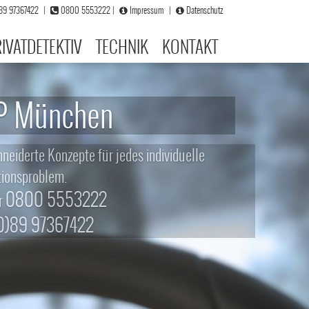
)89 97367422
|
0800 5553222
|
Impressum
|
Datenschutz
IVATDETEKTIV
TECHNIK
KONTAKT
 München
 Konzepte für jedes individuelle
oblem.
0 5553222
97367422