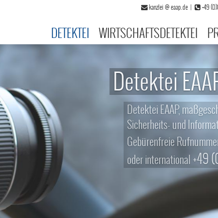
kanzlei
@
eaap.de
|
+49 (0
DETEKTEI
WIRTSCHAFTSDETEKTEI
PR
Detektei EAAP
Detektei EAAP, maßgeschneiderte
Sicherheits- und Informationspr
080
Gebürenfreie Rufnummer
+49 (0)89 
oder international