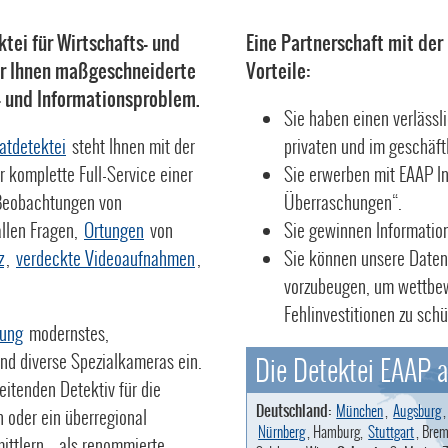
ktei für Wirtschafts- und
Eine Partnerschaft mit der
wir Ihnen maßgeschneiderte
Vorteile:
s- und Informationsproblem.
Sie haben einen verlässli
vatdetektei
steht Ihnen mit der
privaten und im geschäft
 komplette Full-Service einer
Sie erwerben mit EAAP I
eobachtungen von
Überraschungen“.
allen Fragen,
Ortungen
von
Sie gewinnen Information
z
,
verdeckte Videoaufnahmen
,
Sie können unsere Daten
vorzubeugen, um wettbew
Fehlinvestitionen zu schü
ung
modernstes,
und diverse Spezialkameras ein.
Die Detektei EAAP a
beitenden Detektiv für die
Deutschland:
München
,
Augsburg
oder ein überregional
Nürnberg
, Hamburg,
Stuttgart
, Brem
ittlern – als renommierte