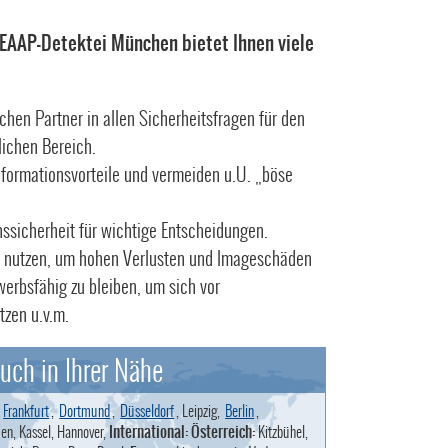
 EAAP-Detektei München bietet Ihnen viele
chen Partner in allen Sicherheitsfragen für den
lichen Bereich.
nformationsvorteile und vermeiden u.U. „böse
ssicherheit für wichtige Entscheidungen.
 nutzen, um hohen Verlusten und Imageschäden
erbsfähig zu bleiben, um sich vor
tzen u.v.m.
uch in Ihrer Nähe
,
Frankfurt
,
Dortmund
,
Düsseldorf
, Leipzig,
Berlin
,
en, Kassel, Hannover,
International: Österreich:
Kitzbühel,