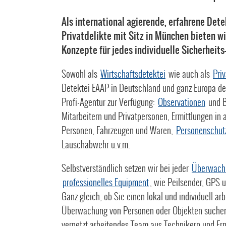
Als international agierende, erfahrene Dete
Privatdelikte mit Sitz in München bieten 
Konzepte für jedes individuelle Sicherheit
Sowohl als
Wirtschaftsdetektei
wie auch als
Pri
Detektei EAAP in Deutschland und ganz Europa der
Profi-Agentur zur Verfügung:
Observationen
und B
Mitarbeitern und Privatpersonen, Ermittlungen in 
Personen, Fahrzeugen und Waren,
Personenschut
Lauschabwehr u.v.m.
Selbstverständlich setzen wir bei jeder
Überwach
professionelles Equipment
, wie Peilsender, GPS 
Ganz gleich, ob Sie einen lokal und individuell ar
Überwachung von Personen oder Objekten suchen 
vernetzt arbeitendes Team aus Technikern und Erm