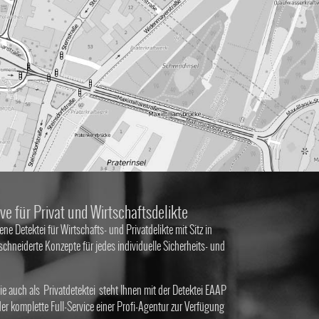
ve für Privat und Wirtschaftsdelikte
ene Detektei für Wirtschafts- und Privatdelikte mit Sitz in
hneiderte Konzepte für jedes individuelle Sicherheits- und
e auch als
Privatdetektei
steht Ihnen mit der Detektei EAAP
r komplette Full-Service einer Profi-Agentur zur Verfügung