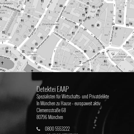
Detektei EAAP
Spezialisten für Wirtschafts- und Privatdelikte
In München zu Hause – europaweit aktiv
Clemensstraße 68
80796 München
0800 5553222