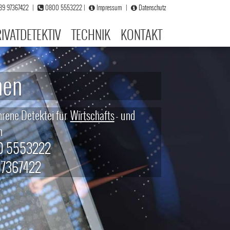
)89 97367422
|
0800 5553222
|
Impressum
|
Datenschutz
IVATDETEKTIV
TECHNIK
KONTAKT
Detektei EAA