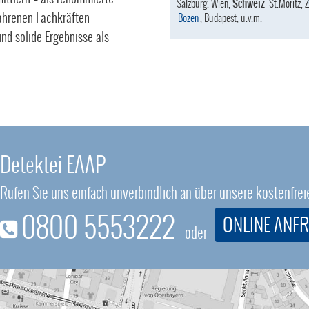
Salzburg, Wien,
Schweiz:
St.Moritz, Z
fahrenen Fachkräften
Bozen
, Budapest, u.v.m.
nd solide Ergebnisse als
Detektei EAAP
Rufen Sie uns einfach unverbindlich an über unsere kostenfr
0800 5553222
ONLINE ANF
oder