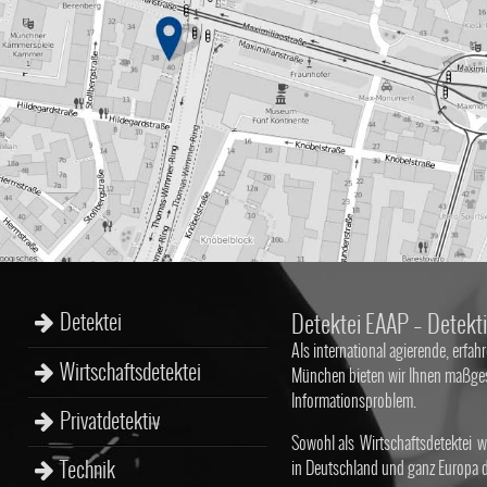
Detektei
Detektei EAAP – Detekti
Als international agierende, erfahr
Wirtschaftsdetektei
München bieten wir Ihnen maßgesc
Informationsproblem.
Privatdetektiv
Sowohl als
Wirtschaftsdetektei
wi
Technik
in Deutschland und ganz Europa de