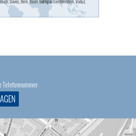
ürich, Davos, Bern, Basel,
Europa:
Liechtenstein, Vaduz,
eie Telefonnummer:
RAGEN