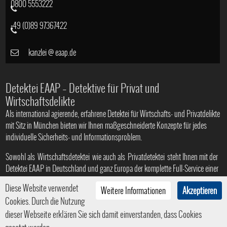
0800 5553222
+49 (0)89 97367422
kanzlei
@
eaap.de
Detektei EAAP – Detektive für Privat und
Wirtschaftsdelikte
Als international agierende, erfahrene Detektei für Wirtschafts- und Privatdelikte
mit Sitz in München bieten wir Ihnen maßgeschneiderte Konzepte für jedes
individuelle Sicherheits- und Informationsproblem.
Sowohl als
Wirtschaftsdetektei
wie auch als
Privatdetektei
steht Ihnen mit der
Detektei EAAP in Deutschland und ganz Europa der komplette Full-Service einer
Profi-Agentur zur Verfügung
Diese Website verwendet
Weitere Informationen
Akzeptieren
Cookies. Durch die Nutzung
dieser Webseite erklären Sie sich damit einverstanden, dass Cookies
© 2008 - 2026
Privat- und Wirtschaftsdetektei in München
|
HTML5
|
CSS3
| Ein Service der
Internetagentur