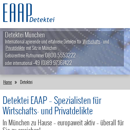
Detektei München
International agierende und erfahrene Detektei für
Wirtschafts
- und
Privatdelikte
mit Sitz in München
0800 5553222
Gebürenfreie Rufnummer
+49 (0)89 97367422
oder international
Home
Detektei
Detektei EAAP – Spezialisten für
Wirtschafts- und Privatdelikte
In München zu Hause – europaweit aktiv – überall für