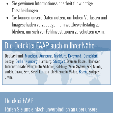
Sie gewinnen Informationssicherheit für wichtige
Entscheidungen.
Sie können unsere Daten nutzen, um hohen Verlusten und
Imageschäden vorzubeugen, um wettbewerbsfähig zu
bleiben, um sich vor Fehlinvestitionen zu schützen u.v.m.
Die Detektei EAAP auch in Ihrer Nähe
Deutschland:
München
,
Augsburg
,
Frankfurt
,
Dortmund
,
Düsseldorf
,
Leipzig,
Berlin
,
Nürnberg
, Hamburg,
Stuttgart
, Bremen, Kassel, Hannover,
International: Österreich:
Kitzbühel, Salzburg, Wien,
Schweiz:
St.Moritz,
Zürich, Davos, Bern, Basel,
Europa:
Liechtenstein, Vaduz,
Bozen
, Budapest,
u.v.m.
Detektei EAAP
Rufen Sie uns einfach unverbindlich an über unsere